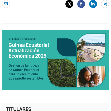
Sh
mo
TITULARES