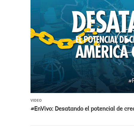
c
l
i
c
VIDEO
#EnVivo: Desatando el potencial de cr