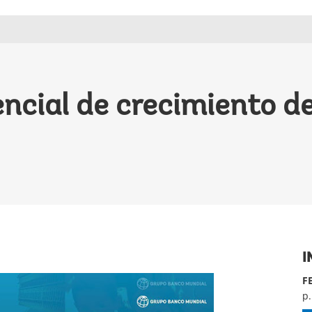
ncial de crecimiento d
I
F
p