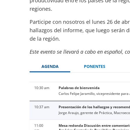
productividad entre los países de la regi
regiones.
Participe con nosotros el lunes 26 de abr
hallazgos del informe, que luego serán di
de la región.
Este evento se llevará a cabo en español, c
AGENDA
PONENTES
10:30 am
Palabras de bienvenida
Carlos Felipe Jaramillo, vicepresidente para
10:37 am
Presentación de los hallazgos y recomen
Jorge Araujo, gerente de Práctica, Macroeco
11:00
Mesa redonda Discusión entre comentaris