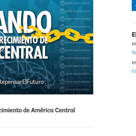
E
R
Si
R
k
C
ecimiento de América Central