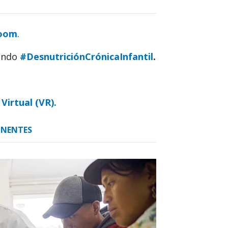
oom
.
sando
#DesnutriciónCrónicaInfantil
.
Virtual (VR).
NENTES