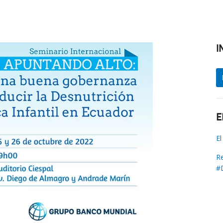
I
E
El
Re
#D