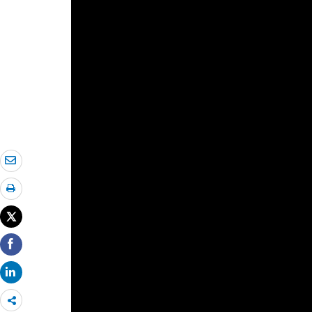
Share
more