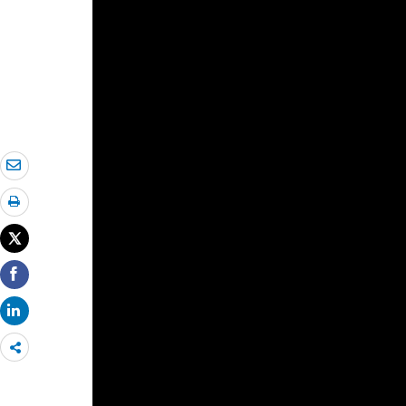
Share
more