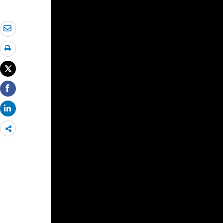
Share
more