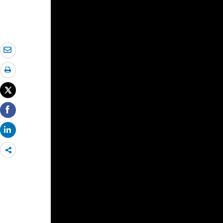
Share
more