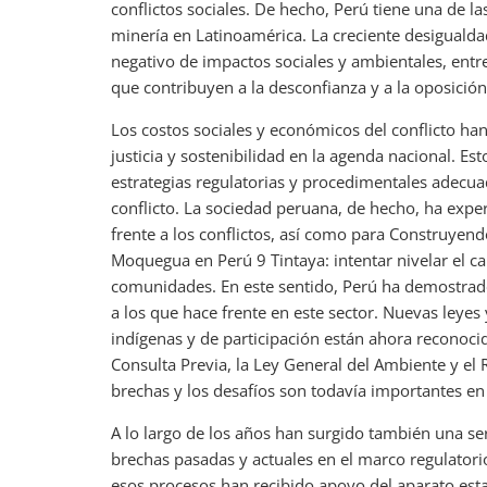
conflictos sociales. De hecho, Perú tiene una de las
minería en Latinoamérica. La creciente desigualdad
negativo de impactos sociales y ambientales, entr
que contribuyen a la desconfianza y a la oposición
Los costos sociales y económicos del conflicto ha
justicia y sostenibilidad en la agenda nacional. Es
estrategias regulatorias y procedimentales adecua
conflicto. La sociedad peruana, de hecho, ha exp
frente a los conflictos, así como para Construyend
Moquegua en Perú 9 Tintaya: intentar nivelar el c
comunidades. En este sentido, Perú ha demostrado
a los que hace frente en este sector. Nuevas ley
indígenas y de participación están ahora reconoci
Consulta Previa, la Ley General del Ambiente y el 
brechas y los desafíos son todavía importantes en
A lo largo de los años han surgido también una ser
brechas pasadas y actuales en el marco regulator
esos procesos han recibido apoyo del aparato est