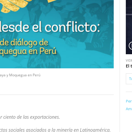
V
VID
i
El
d
ntaya y Moquegua en Perú
e
T
o
Per
Amé
r ciento de las exportaciones.
ictos sociales asociados a la minería en Latinoamérica.