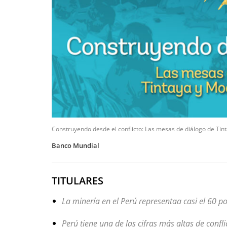
Construyendo desde el conflicto: Las mesas de diálogo de Ti
Banco Mundial
TITULARES
La minería en el Perú representaa casi el 60 po
Perú tiene una de las cifras más altas de confl