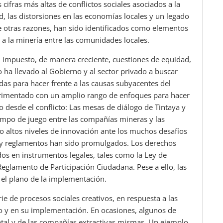
 cifras más altas de conflictos sociales asociados a la
, las distorsiones en las economías locales y un legado
e otras razones, han sido identificados como elementos
 a la minería entre las comunidades locales.
n impuesto, de manera creciente, cuestiones de equidad,
to ha llevado al Gobierno y al sector privado a buscar
das para hacer frente a las causas subyacentes del
erimentado con un amplio rango de enfoques para hacer
o desde el conflicto: Las mesas de diálogo de Tintaya y
ampo de juego entre las compañías mineras y las
 altos niveles de innovación ante los muchos desafíos
es y reglamentos han sido promulgados. Los derechos
dos en instrumentos legales, tales como la Ley de
Reglamento de Participación Ciudadana. Pese a ello, las
 el plano de la implementación.
ie de procesos sociales creativos, en respuesta a las
io y en su implementación. En ocasiones, algunos de
atal y de las compañías extractivas mismas. Un ejemplo