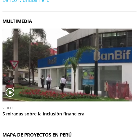
Banco Mundial Perú
MULTIMEDIA
V
VIDEO
i
5 miradas sobre la inclusión financiera
d
e
o
MAPA DE PROYECTOS EN PERÚ