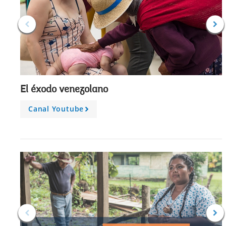
El éxodo venezolano
Canal Youtube
A
r
r
o
w