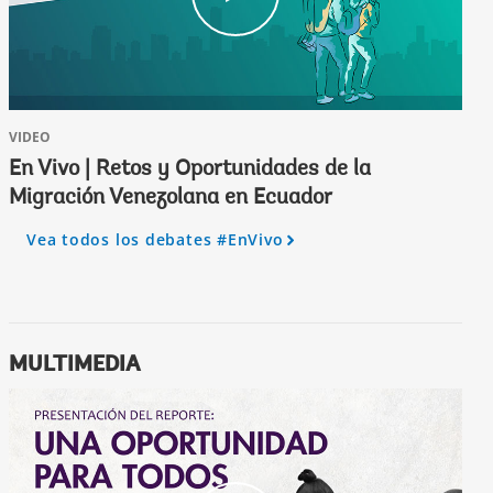
l
i
c
k
VIDEO
En Vivo | Retos y Oportunidades de la
Migración Venezolana en Ecuador
Vea todos los debates #EnVivo
A
r
r
o
w
MULTIMEDIA