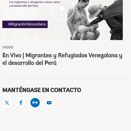
c
l
i
c
k
VIDEO
En Vivo | Migrantes y Refugiados Venezolana y
el desarrollo del Perú
MANTÉNGASE EN CONTACTO