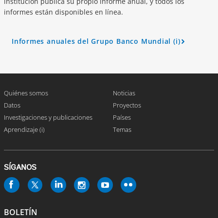
institución publica su propio informe anual, y todos los
informes están disponibles en línea.
Informes anuales del Grupo Banco Mundial (i)
A
r
r
o
w
Quiénes somos
Noticias
Datos
Proyectos
Investigaciones y publicaciones
Países
Aprendizaje (i)
Temas
SÍGANOS
BOLETÍN