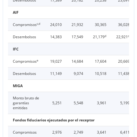
Desembolsos
17,389
20,182
20,238
23,691
AIF
c,d
Compromisos
24,010
21,932
30,365
36,028
d
d
Desembolsos
14,383
17,549
21,179
22,921
IFC
e
Compromisos
19,027
14,684
17,604
20,669
Desembolsos
11,149
9,074
10,518
11,438
MIGA
Monto bruto de
garantías
5,251
5,548
3,961
5,199
emitidas
Fondos fiduciarios ejecutados por el receptor
Compromisos
2,976
2,749
3,641
6,411