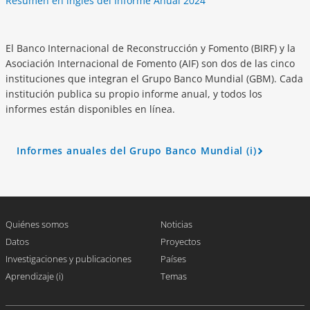
Resumen en inglés del Informe Anual 2024
El Banco Internacional de Reconstrucción y Fomento (BIRF) y la
Asociación Internacional de Fomento (AIF) son dos de las cinco
instituciones que integran el Grupo Banco Mundial (GBM). Cada
institución publica su propio informe anual, y todos los
informes están disponibles en línea.
Informes anuales del Grupo Banco Mundial (i)
A
r
r
o
w
Quiénes somos
Noticias
Datos
Proyectos
Investigaciones y publicaciones
Países
Aprendizaje (i)
Temas