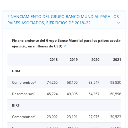
FINANCIAMIENTO DEL GRUPO BANCO MUNDIAL PARA LOS
PAÍSES ASOCIADOS, EJERCICIOS DE 2018–22
Financiamiento del Grupo Banco Mundial para los países asociados 
ejercicio, en millones de USD)
2018
2019
2020
2021
GBM
a
Compromisos
74,265
68,105
83,547
98,830
b
Desembolsos
45,724
49,395
54,367
60,596
BIRF
c
Compromisos
23,002
23,191
27,976
30,523