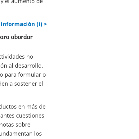
 y el aumento de
información (i) >
 para abordar
ctividades no
ón al desarrollo.
co para formular o
en a sostener el
oductos en más de
tantes cuestiones
 notas sobre
 fundamentan los