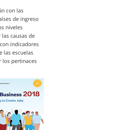
ún con las
aíses de ingreso
os niveles
r las causas de
 con indicadores
e las escuelas
r los pertinaces