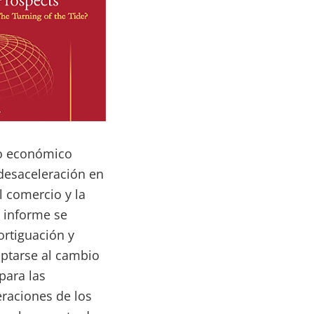
to económico
desaceleración en
l comercio y la
l informe se
rtiguación y
aptarse al cambio
para las
eraciones de los