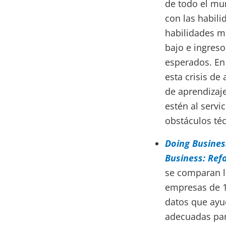
de todo el mun
con las habili
habilidades m
bajo e ingreso
esperados. En 
esta crisis d
de aprendizaj
estén al servi
obstáculos téc
Doing Busines
Business: Ref
se comparan l
empresas de 1
datos que ayud
adecuadas para