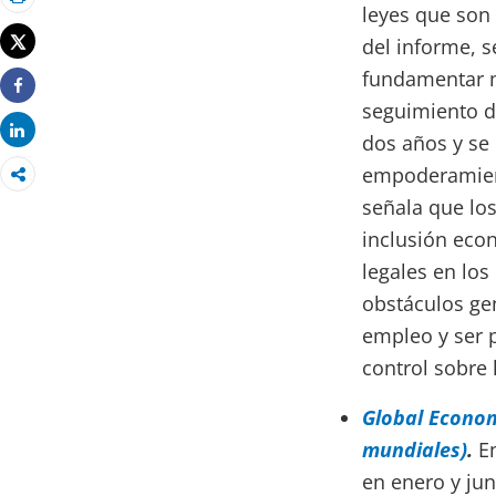
leyes que son 
Imprimir
Tweet
del informe, 
fundamentar m
Share
seguimiento d
Share
dos años y se 
empoderamien
señala que lo
inclusión eco
legales en lo
obstáculos gen
empleo y ser p
control sobre 
Global Econom
mundiales)
.
En
en enero y ju