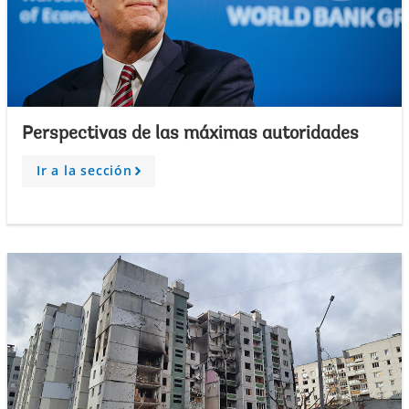
Perspectivas de las máximas autoridades
Ir a la sección
A
r
r
o
w