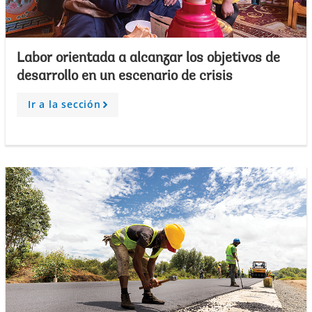
Labor orientada a alcanzar los objetivos de
desarrollo en un escenario de crisis
Ir a la sección
A
r
r
o
w