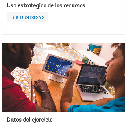
Uso estratégico de los recursos
Ir a la sección
A
r
r
o
w
Datos del ejercicio