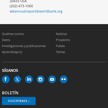
20433 USA
(202) 473-1000
wbannualreport@worldbank.org
Quiénes somos
Noticias
Datos
Proyectos
Investigaciones y publicaciones
Países
Aprendizaje (i)
Temas
SÍGANOS
BOLETÍN
SUSCRÍBASE