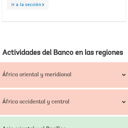
Ir a la sección
A
r
r
o
w
Actividades del Banco en las regiones
África oriental y meridional
África occidental y central