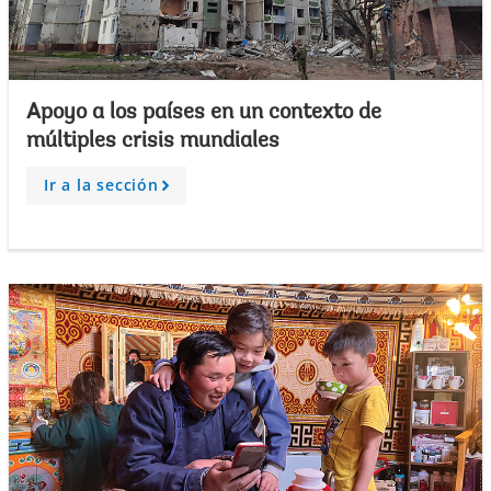
Apoyo a los países en un contexto de
múltiples crisis mundiales
Ir a la sección
A
r
r
o
w