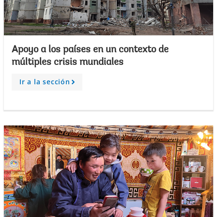
Apoyo a los países en un contexto de
múltiples crisis mundiales
Ir a la sección
A
r
r
o
w