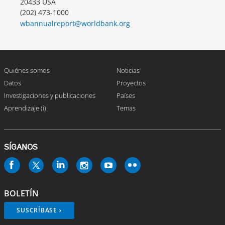
20433 USA
(202) 473-1000
wbannualreport@worldbank.org
Quiénes somos
Noticias
Datos
Proyectos
Investigaciones y publicaciones
Países
Aprendizaje (i)
Temas
SÍGANOS
BOLETÍN
SUSCRÍBASE