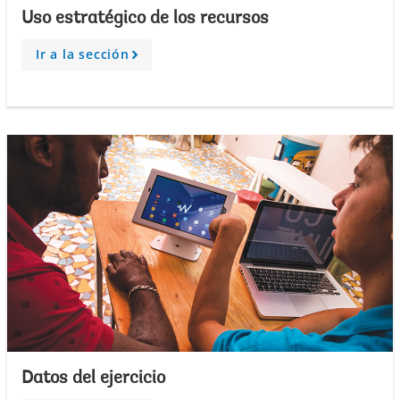
Uso estratégico de los recursos
Ir a la sección
A
r
r
o
w
Datos del ejercicio