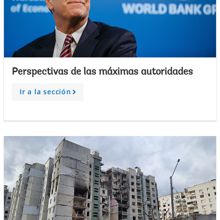
Perspectivas de las máximas autoridades
Ir a la sección
A
r
r
o
w