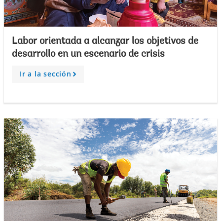
Labor orientada a alcanzar los objetivos de
desarrollo en un escenario de crisis
Ir a la sección
A
r
r
o
w