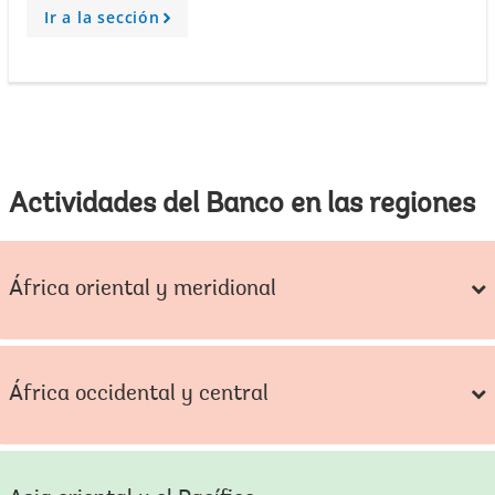
Ir a la sección
A
r
r
o
w
Actividades del Banco en las regiones
África oriental y meridional
África occidental y central