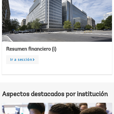
Resumen financiero (i)
Ir a sección
A
r
r
o
w
Aspectos destacados por institución