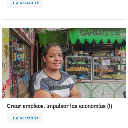
Ir a sección
A
r
r
o
w
Crear empleos, impulsar las economías (i)
Ir a sección
A
r
r