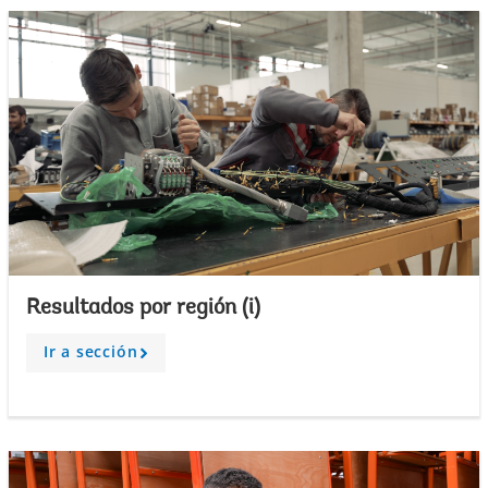
Resultados por región (i)
Ir a sección
A
r
r
o
w