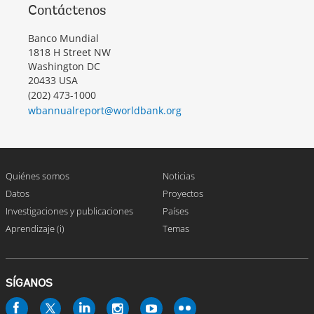
Contáctenos
Banco Mundial
1818 H Street NW
Washington DC
20433 USA
(202) 473-1000
wbannualreport@worldbank.org
Quiénes somos
Noticias
Datos
Proyectos
Investigaciones y publicaciones
Países
Aprendizaje (i)
Temas
SÍGANOS