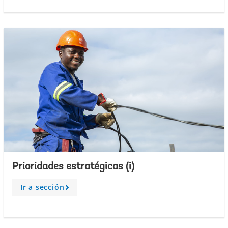
o
w
Prioridades estratégicas (i)
Ir a sección
A
r
r
o
w