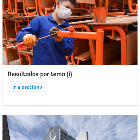
Resultados por tema (i)
Ir a sección
A
r
r
o
w