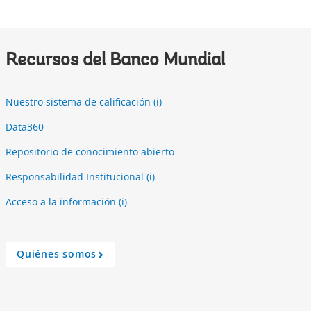
r
o
w
Recursos del Banco Mundial
Nuestro sistema de calificación (i)
Data360
Repositorio de conocimiento abierto
Responsabilidad Institucional (i)
Acceso a la información (i)
Quiénes somos
A
r
r
o
w