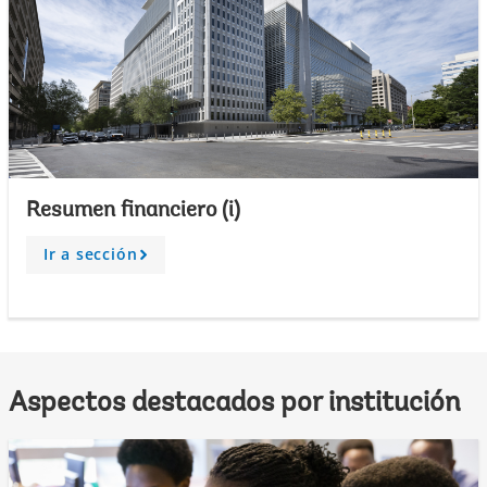
Resumen financiero (i)
Ir a sección
A
r
r
o
w
Aspectos destacados por institución