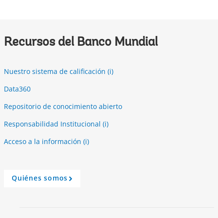
r
o
w
Recursos del Banco Mundial
Nuestro sistema de calificación (i)
Data360
Repositorio de conocimiento abierto
Responsabilidad Institucional (i)
Acceso a la información (i)
Quiénes somos
A
r
r
o
w