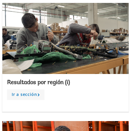
Resultados por región (i)
Ir a sección
A
r
r
o
w