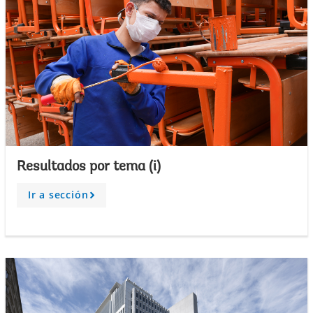
Resultados por tema (i)
Ir a sección
A
r
r
o
w