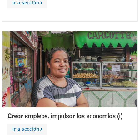
Ir a sección
A
r
r
o
w
Crear empleos, impulsar las economías (i)
Ir a sección
A
r
r