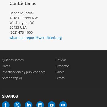
Contáctenos
Banco Mundial
1818 H Street NW
Washington DC
20433 USA
(202) 473-1000
wbannualreport@worldbank.org
Quiénes somos
Noticias
Datos
Proyectos
Investigaciones y publicaciones
Países
Aprendizaje (i)
Temas
SÍGANOS