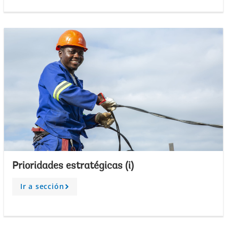
o
w
Prioridades estratégicas (i)
Ir a sección
A
r
r
o
w