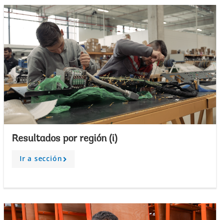
Resultados por región (i)
Ir a sección
A
r
r
o
w