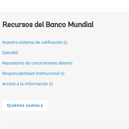
r
o
w
Recursos del Banco Mundial
Nuestro sistema de calificación (i)
Data360
Repositorio de conocimiento abierto
Responsabilidad Institucional (i)
Acceso a la información (i)
Quiénes somos
A
r
r
o
w