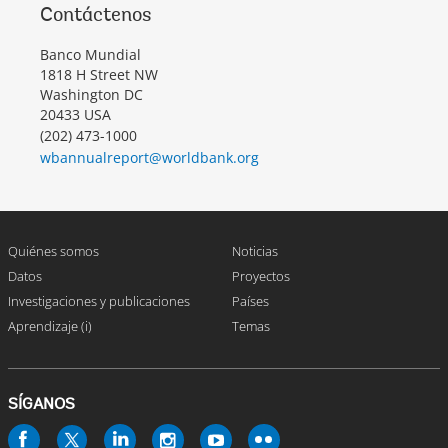
Contáctenos
Banco Mundial
1818 H Street NW
Washington DC
20433 USA
(202) 473-1000
wbannualreport@worldbank.org
Quiénes somos
Noticias
Datos
Proyectos
Investigaciones y publicaciones
Países
Aprendizaje (i)
Temas
SÍGANOS