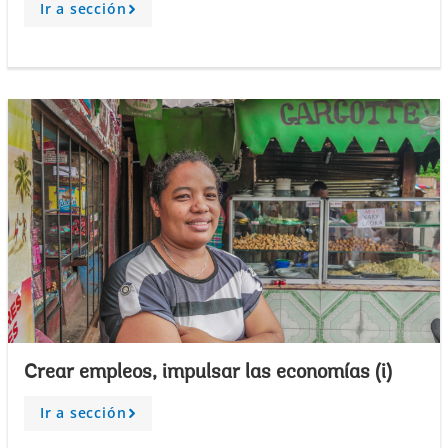
Ir a sección
A
r
r
o
w
Crear empleos, impulsar las economías (i)
Ir a sección
A
r
r