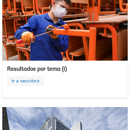
Resultados por tema (i)
Ir a sección
A
r
r
o
w