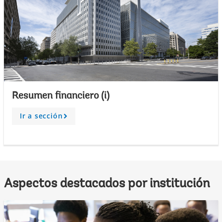
Resumen financiero (i)
Ir a sección
A
r
r
o
w
Aspectos destacados por institución