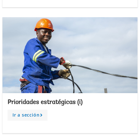
o
w
Prioridades estratégicas (i)
Ir a sección
A
r
r
o
w