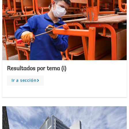
Resultados por tema (i)
Ir a sección
A
r
r
o
w