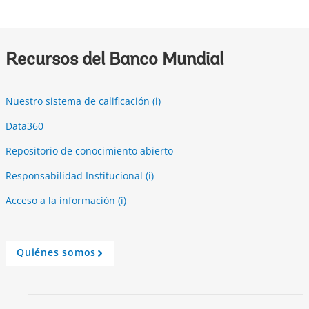
r
o
w
Recursos del Banco Mundial
Nuestro sistema de calificación (i)
Data360
Repositorio de conocimiento abierto
Responsabilidad Institucional (i)
Acceso a la información (i)
Quiénes somos
A
r
r
o
w