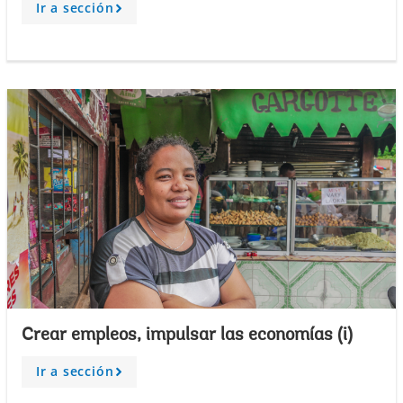
Ir a sección
A
r
r
o
w
Crear empleos, impulsar las economías (i)
Ir a sección
A
r
r