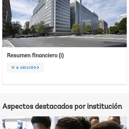
Resumen financiero (i)
Ir a sección
A
r
r
o
w
Aspectos destacados por institución