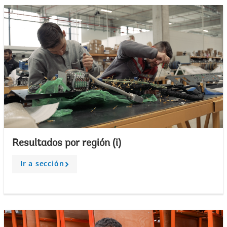
Resultados por región (i)
Ir a sección
A
r
r
o
w