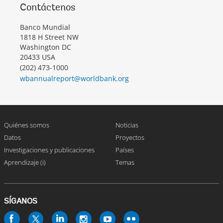
Contáctenos
Banco Mundial
1818 H Street NW
Washington DC
20433 USA
(202) 473-1000
wbannualreport@worldbank.org
Quiénes somos
Noticias
Datos
Proyectos
Investigaciones y publicaciones
Países
Aprendizaje (i)
Temas
SÍGANOS