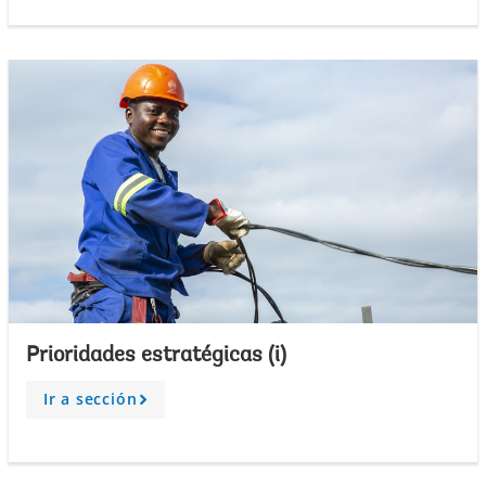
o
w
Prioridades estratégicas (i)
Ir a sección
A
r
r
o
w