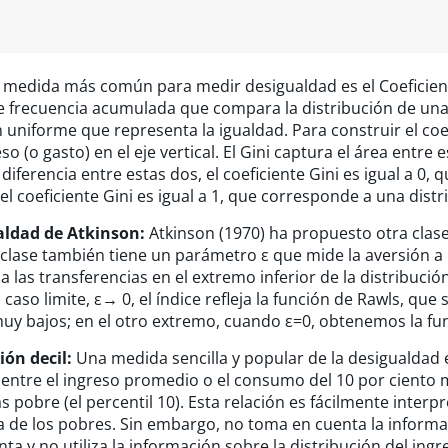
 medida más común para medir desigualdad es el Coeficiente
e frecuencia acumulada que compara la distribución de una v
 uniforme que representa la igualdad. Para construir el coef
o (o gasto) en el eje vertical. El Gini captura el área entr
 diferencia entre estas dos, el coeficiente Gini es igual a 0,
el coeficiente Gini es igual a 1, que corresponde a una dis
aldad de Atkinson:
Atkinson (1970) ha propuesto otra clas
clase también tiene un parámetro ε que mide la aversión a l
a las transferencias en el extremo inferior de la distribució
 caso limite, ε→ 0, el índice refleja la función de Rawls, que
y bajos; en el otro extremo, cuando ε=0, obtenemos la func
ión decil:
Una medida sencilla y popular de la desigualdad e
 entre el ingreso promedio o el consumo del 10 por ciento má
s pobre (el percentil 10). Esta relación es fácilmente interp
a de los pobres. Sin embargo, no toma en cuenta la informac
enta y no utiliza la información sobre la distribución del ing