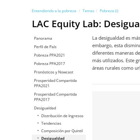
Entendiendo a la pobreza
Temas
Pobreza (i)
LAC Equity Lab: Desigu
La desigualdad es más
Panorama
embargo, esta disminu
Perfil de País
diferentes maneras de 
Pobreza PPA2021
más utilizados. Este 
Pobreza PPA2017
áreas rurales como ur
Pronósticos y Nowcast
Prosperidad Compartida
PPA2021
Prosperidad Compartida
PPA2017
Desigualdad
Distribución de Ingresos
Tendencias
Composición por Quintil
Desigualdad