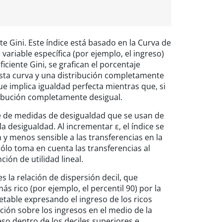
 Gini. Este índice está basado en la Curva de
ariable específica (por ejemplo, el ingreso)
iciente Gini, se grafican el porcentaje
e esta curva y una distribución completamente
 que implica igualdad perfecta mientras que, si
tribución completamente desigual.
e de medidas de desigualdad que se usan de
a desigualdad. Al incrementar ε, el índice se
n y menos sensible a las transferencias en la
 sólo toma en cuenta las transferencias al
ión de utilidad lineal.
s la relación de dispersión decil, que
s rico (por ejemplo, el percentil 90) por la
retable expresando el ingreso de los ricos
ión sobre los ingresos en el medio de la
reso dentro de los deciles superiores e