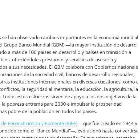
os se han observado cambios importantes en la economía mundial
el Grupo Banco Mundial (GBM) —la mayor institución de desarrol
 a más de 100 países en desarrollo y países en transición a
bios, ofreciéndoles préstamos y servicios de asesoría y
dos a sus necesidades. El GBM colabora con Gobiernos nacionale
anizaciones de la sociedad civil, bancos de desarrollo regionales,
otras instituciones internacionales en diversas cuestiones, como e
onflictos, la seguridad alimentaria, la educación, la agricultura, l
. Todos estos esfuerzos sirven de apoyo a los dos objetivos de la
 a la pobreza extrema para 2030 e impulsar la prosperidad
ás pobre de la población en todos los países.
 de Reconstrucción y Fomento (BIRF)
—que fue creado en 1944 y,
onocido como el “Banco Mundial”—, evolucionó hasta convertirs