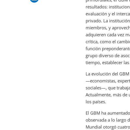
resultados: institucio
evaluación y el interc
privado. La instituci
miembros, y aprovecha
adquieren cada vez má
crítica, como el camb
función preponderante
grupo diverso de asoc
tiempo, establecer las
La evolución del GBM t
—economistas, expertos
sociales—, que trabaja
Actualmente, más de u
los países.
El GBM ha aumentado 
observada a lo largo d
Mundial otorgó cuatr