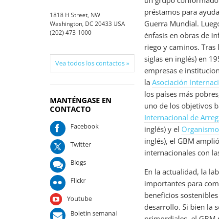
un grupo conformado p
préstamos para ayudar
1818 H Street, NW
Guerra Mundial. Luego
Washington, DC 20433 USA
(202) 473-1000
énfasis en obras de in
riego y caminos. Tras 
siglas en inglés) en 
Vea todos los contactos »
empresas e institucion
la
Asociación Internac
los países más pobres
MANTÉNGASE EN
uno de los objetivos 
CONTACTO
Internacional de Arreg
Facebook
inglés) y el
Organismo 
inglés), el GBM ampli
Twitter
internacionales con la
Blogs
En la actualidad, la l
Flickr
importantes para comb
beneficios sostenibles
Youtube
desarrollo. Si bien la
Boletín semanal
primordiales, el GBM 