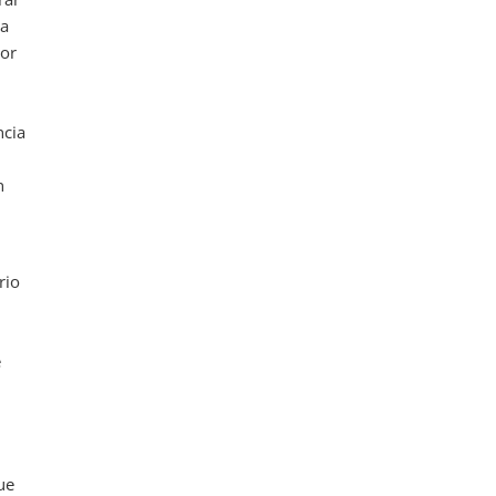
la
tor
ncia
n
rio
e
ue