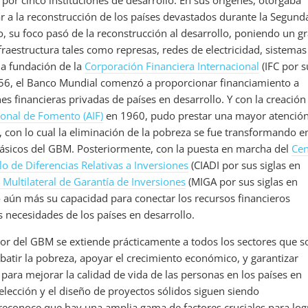
or cinco instituciones de desarrollo. En sus orígenes, otorgaba
 a la reconstrucción de los países devastados durante la Segund
, su foco pasó de la reconstrucción al desarrollo, poniendo un g
fraestructura tales como represas, redes de electricidad, sistemas
la fundación de la
Corporación Financiera Internacional
(IFC por s
1956, el Banco Mundial comenzó a proporcionar financiamiento a
es financieras privadas de países en desarrollo. Y con la creación
ional de Fomento (AIF)
en 1960, pudo prestar una mayor atención
, con lo cual la eliminación de la pobreza se fue transformando e
básicos del GBM. Posteriormente, con la puesta en marcha del
Cen
lo de Diferencias Relativas a Inversiones
(CIADI por sus siglas en
Multilateral de Garantía de Inversiones
(MIGA por sus siglas en
ó aún más su capacidad para conectar los recursos financieros
s necesidades de los países en desarrollo.
abor del GBM se extiende prácticamente a todos los sectores que s
atir la pobreza, apoyar el crecimiento económico, y garantizar
 para mejorar la calidad de vida de las personas en los países en
 selección y el diseño de proyectos sólidos siguen siendo
reconoce que hay una amplia gama de factores cruciales para log