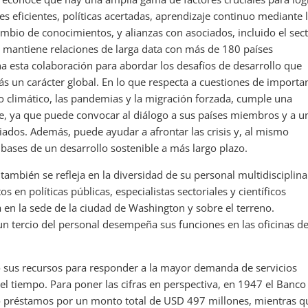
nes eficientes, políticas acertadas, aprendizaje continuo mediante 
ambio de conocimientos, y alianzas con asociados, incluido el sec
ón mantiene relaciones de larga data con más de 180 países
 esta colaboración para abordar los desafíos de desarrollo que
s un carácter global. En lo que respecta a cuestiones de importa
io climático, las pandemias y la migración forzada, cumple una
, ya que puede convocar al diálogo a sus países miembros y a u
iados. Además, puede ayudar a afrontar las crisis y, al mismo
 bases de un desarrollo sostenible a más largo plazo.
ambién se refleja en la diversidad de su personal multidisciplina
 en políticas públicas, especialistas sectoriales y científicos
 en la sede de la ciudad de Washington y sobre el terreno.
n tercio del personal desempeña sus funciones en las oficinas d
sus recursos para responder a la mayor demanda de servicios
el tiempo. Para poner las cifras en perspectiva, en 1947 el Banco
o préstamos por un monto total de USD 497 millones, mientras q