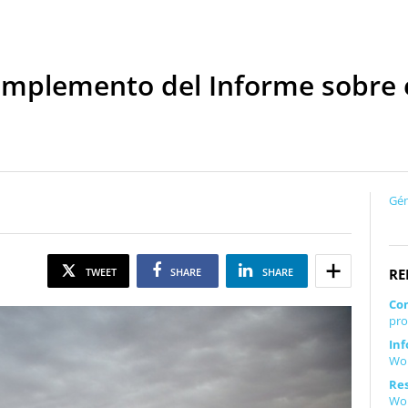
omplemento del Informe sobre e
Gén
RE
TWEET
SHARE
SHARE
Co
pro
In
Wor
Re
Wor