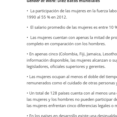
Gender at Work
:
Diez datos mundiales
• La participación de las mujeres en la fuerza lab
1990 al 55 % en 2012.
• El salario promedio de las mujeres es entre 10 
• Las mujeres cuentan con apenas la mitad de pr
completo en comparación con los hombres.
• En apenas cinco (Colombia, Fiji, Jamaica, Lesotho
información disponible, las mujeres alcanzan o s
legisladores, oficiales superiores y gerentes.
• Las mujeres ocupan al menos el doble del tiem
remunerados como el cuidado de otras personas y 
• Un total de 128 países cuenta con al menos una d
las mujeres y los hombres no pueden participar d
las mujeres enfrentan cinco diferencias legales o 
• En los países en desarrollo existe una desigual