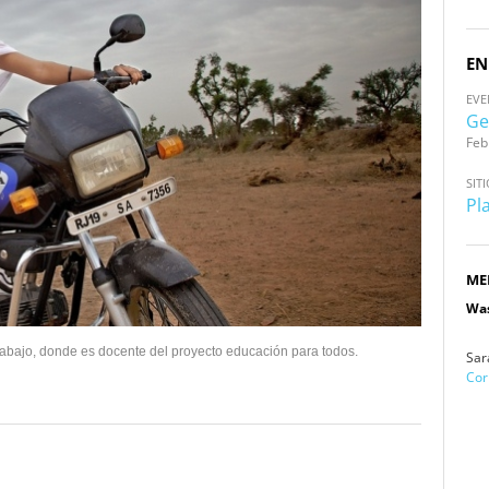
EN
EV
Ge
Feb
SIT
Pl
ME
Wa
rabajo, donde es docente del proyecto educación para todos.
Sar
Cor