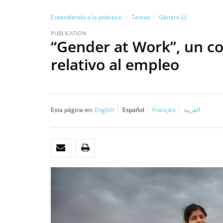
Entendiendo a la pobreza
Temas
Género (i)
PUBLICATION
“Gender at Work”, un c
relativo al empleo
Esta página en:
English
Español
Français
العربية
CORREO ELECTRÓNICO
IMPRIMIR